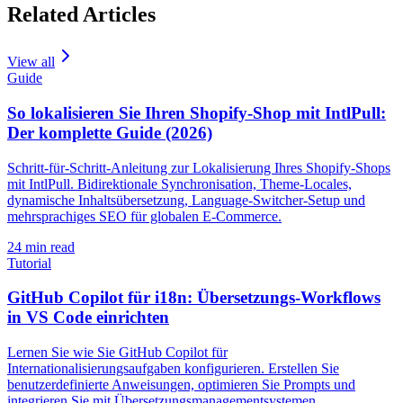
Related Articles
View all
Guide
So lokalisieren Sie Ihren Shopify-Shop mit IntlPull:
Der komplette Guide (2026)
Schritt-für-Schritt-Anleitung zur Lokalisierung Ihres Shopify-Shops
mit IntlPull. Bidirektionale Synchronisation, Theme-Locales,
dynamische Inhaltsübersetzung, Language-Switcher-Setup und
mehrsprachiges SEO für globalen E-Commerce.
24
min read
Tutorial
GitHub Copilot für i18n: Übersetzungs-Workflows
in VS Code einrichten
Lernen Sie wie Sie GitHub Copilot für
Internationalisierungsaufgaben konfigurieren. Erstellen Sie
benutzerdefinierte Anweisungen, optimieren Sie Prompts und
integrieren Sie mit Übersetzungsmanagementsystemen.