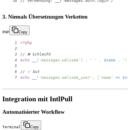
// Verwendung: __('messages.auth.login')
10
3. Niemals Übersetzungen Verketten
PHP
Copy
<?php
1
2
// ❌ Schlecht
3
echo
__
(
'messages.welcome'
)
.
' '
.
$name
.
'!'
4
5
// ✅ Gut
6
echo
__
(
'messages.welcome_user'
,
[
'name'
=>
$na
7
Integration mit IntlPull
Automatisierter Workflow
Terminal
Copy