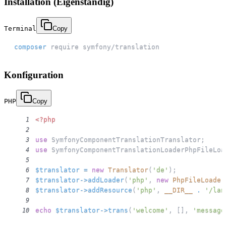
Installation (Eigenständig)
Terminal
Copy
composer
 require symfony/translation
Konfiguration
PHP
Copy
<?php
1
2
use
SymfonyComponentTranslationTranslator
;
3
use
SymfonyComponentTranslationLoaderPhpFileLoa
4
5
$translator
=
new
Translator
(
'de'
)
;
6
$translator
->
addLoader
(
'php'
,
new
PhpFileLoader
7
$translator
->
addResource
(
'php'
,
__DIR__
.
'/lan
8
9
echo
$translator
->
trans
(
'welcome'
,
[
]
,
'message
10