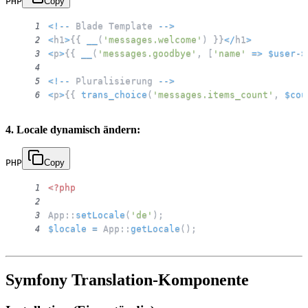
PHP
Copy
<
!
--
 Blade Template 
--
>
1
<
h1
>
{
{
__
(
'messages.welcome'
)
}
}
<
/
h1
>
2
<
p
>
{
{
__
(
'messages.goodbye'
,
[
'name'
=>
$user
->
3
4
<
!
--
 Pluralisierung 
--
>
5
<
p
>
{
{
trans_choice
(
'messages.items_count'
,
$cou
6
4. Locale dynamisch ändern:
PHP
Copy
<?php
1
2
App
::
setLocale
(
'de'
)
;
3
$locale
=
App
::
getLocale
(
)
;
4
Symfony Translation-Komponente