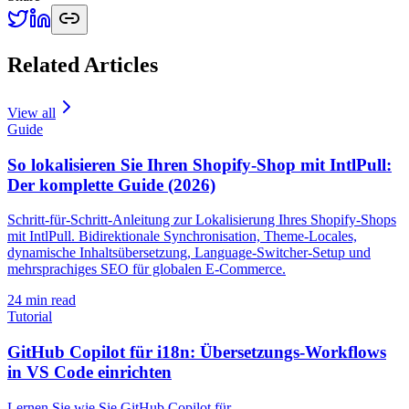
Related Articles
View all
Guide
So lokalisieren Sie Ihren Shopify-Shop mit IntlPull:
Der komplette Guide (2026)
Schritt-für-Schritt-Anleitung zur Lokalisierung Ihres Shopify-Shops
mit IntlPull. Bidirektionale Synchronisation, Theme-Locales,
dynamische Inhaltsübersetzung, Language-Switcher-Setup und
mehrsprachiges SEO für globalen E-Commerce.
24
min read
Tutorial
GitHub Copilot für i18n: Übersetzungs-Workflows
in VS Code einrichten
Lernen Sie wie Sie GitHub Copilot für