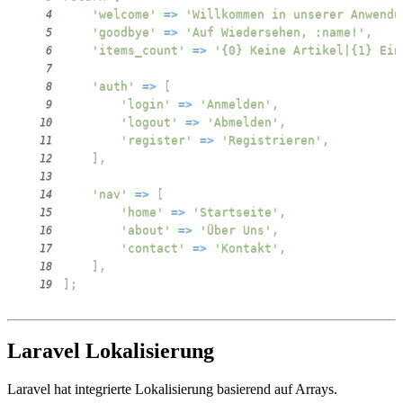
'welcome'
=>
'Willkommen in unserer Anwendu
4
'goodbye'
=>
'Auf Wiedersehen, :name!'
,
5
'items_count'
=>
'{0} Keine Artikel|{1} Ein
6
7
'auth'
=>
[
8
'login'
=>
'Anmelden'
,
9
'logout'
=>
'Abmelden'
,
10
'register'
=>
'Registrieren'
,
11
]
,
12
13
'nav'
=>
[
14
'home'
=>
'Startseite'
,
15
'about'
=>
'Über Uns'
,
16
'contact'
=>
'Kontakt'
,
17
]
,
18
]
;
19
Laravel Lokalisierung
Laravel hat integrierte Lokalisierung basierend auf Arrays.