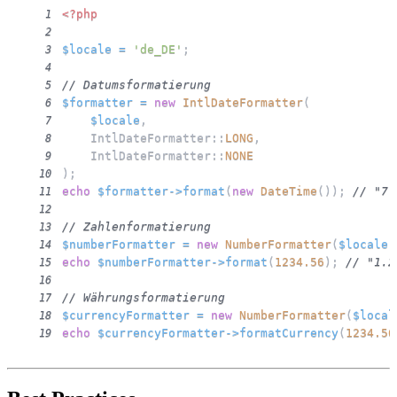
<?php
1
2
$locale
=
'de_DE'
;
3
4
// Datumsformatierung
5
$formatter
=
new
IntlDateFormatter
(
6
$locale
,
7
IntlDateFormatter
::
LONG
,
8
IntlDateFormatter
::
NONE
9
)
;
10
echo
$formatter
->
format
(
new
DateTime
(
)
)
;
// "7.
11
12
// Zahlenformatierung
13
$numberFormatter
=
new
NumberFormatter
(
$locale
,
14
echo
$numberFormatter
->
format
(
1234.56
)
;
// "1.2
15
16
// Währungsformatierung
17
$currencyFormatter
=
new
NumberFormatter
(
$local
18
echo
$currencyFormatter
->
formatCurrency
(
1234.56
19