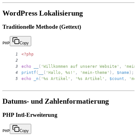
WordPress Lokalisierung
Traditionelle Methode (Gettext)
PHP
Copy
<?php
1
2
echo
__
(
'Willkommen auf unserer Website'
,
'mein
3
printf
(
__
(
'Hallo, %s!'
,
'mein-theme'
)
,
$name
)
;
4
echo
_n
(
'%s Artikel'
,
'%s Artikel'
,
$count
,
'me
5
Datums- und Zahlenformatierung
PHP Intl-Erweiterung
PHP
Copy