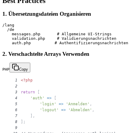
Best Practices
1. Übersetzungsdateien Organisieren
/lang

  /de

    messages.php       # Allgemeine UI-Strings

    validation.php     # Validierungsnachrichten

2. Verschachtelte Arrays Verwenden
PHP
Copy
<?php
1
2
return
[
3
'auth'
=>
[
4
'login'
=>
'Anmelden'
,
5
'logout'
=>
'Abmelden'
,
6
]
,
7
]
;
8
9