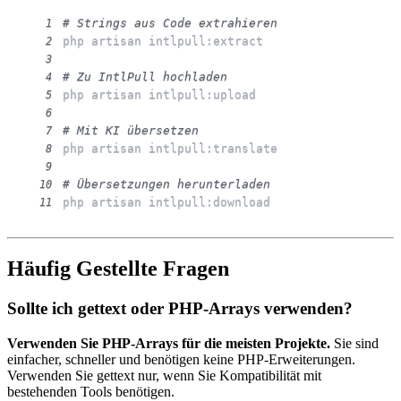
# Strings aus Code extrahieren
1
2
3
# Zu IntlPull hochladen
4
5
6
# Mit KI übersetzen
7
8
9
# Übersetzungen herunterladen
10
php artisan intlpull:download
11
Häufig Gestellte Fragen
Sollte ich gettext oder PHP-Arrays verwenden?
Verwenden Sie PHP-Arrays für die meisten Projekte.
Sie sind
einfacher, schneller und benötigen keine PHP-Erweiterungen.
Verwenden Sie gettext nur, wenn Sie Kompatibilität mit
bestehenden Tools benötigen.