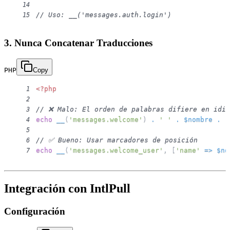
14
// Uso: __('messages.auth.login')
15
3. Nunca Concatenar Traducciones
PHP
Copy
<?php
1
2
// ❌ Malo: El orden de palabras difiere en idio
3
echo
__
(
'messages.welcome'
)
.
' '
.
$nombre
.
'
4
5
// ✅ Bueno: Usar marcadores de posición
6
echo
__
(
'messages.welcome_user'
,
[
'name'
=>
$no
7
Integración con IntlPull
Configuración