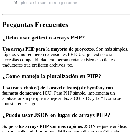
php artisan config:cache
14
Preguntas Frecuentes
¿Debo usar gettext o arrays PHP?
Usa arrays PHP para la mayoría de proyectos.
Son más simples,
rápidos y no requieren extensiones PHP. Usa gettext solo si
necesitas compatibilidad con herramientas existentes o tienes
traductores que prefieren archivos .po.
¿Cómo manejo la pluralización en PHP?
Usa trans_choice() de Laravel o trans() de Symfony con
formato de mensaje ICU.
Para PHP simple, implementa un
analizador simple que maneje sintaxis {0}, {1}, y [2,*] como se
muestra en esta guía.
¿Puedo usar JSON en lugar de arrays PHP?
Sí, pero los arrays PHP son más rápidos.
JSON requiere análisis
en cada solicitud. Los arrays PHP son compilados por OPcache.