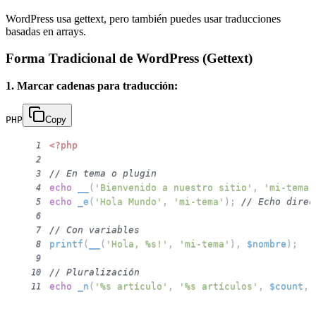
WordPress usa gettext, pero también puedes usar traducciones
basadas en arrays.
Forma Tradicional de WordPress (Gettext)
1. Marcar cadenas para traducción:
PHP
Copy
<?php
1
2
// En tema o plugin
3
echo
__
(
'Bienvenido a nuestro sitio'
,
'mi-tema'
4
echo
_e
(
'Hola Mundo'
,
'mi-tema'
)
;
// Echo direc
5
6
// Con variables
7
printf
(
__
(
'Hola, %s!'
,
'mi-tema'
)
,
$nombre
)
;
8
9
// Pluralización
10
echo
_n
(
'%s artículo'
,
'%s artículos'
,
$count
,
11