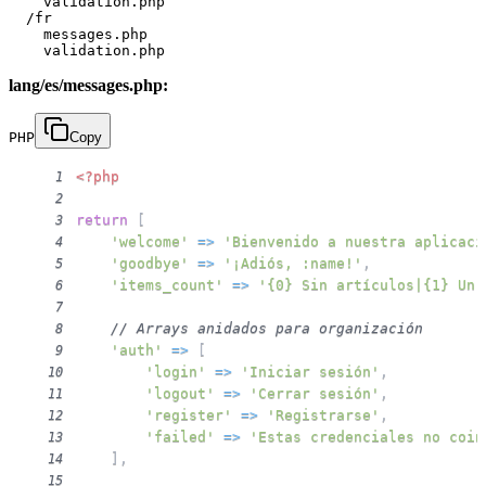
    validation.php

  /fr

    messages.php

lang/es/messages.php:
PHP
Copy
<?php
1
2
return
[
3
'welcome'
=>
'Bienvenido a nuestra aplicaci
4
'goodbye'
=>
'¡Adiós, :name!'
,
5
'items_count'
=>
'{0} Sin artículos|{1} Un 
6
7
// Arrays anidados para organización
8
'auth'
=>
[
9
'login'
=>
'Iniciar sesión'
,
10
'logout'
=>
'Cerrar sesión'
,
11
'register'
=>
'Registrarse'
,
12
'failed'
=>
'Estas credenciales no coin
13
]
,
14
15