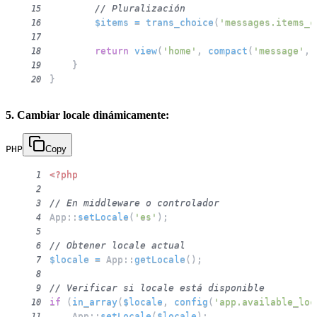
// Pluralización
15
$items
=
trans_choice
(
'messages.items_c
16
17
return
view
(
'home'
,
compact
(
'message'
,
18
}
19
}
20
5. Cambiar locale dinámicamente:
PHP
Copy
<?php
1
2
// En middleware o controlador
3
App
::
setLocale
(
'es'
)
;
4
5
// Obtener locale actual
6
$locale
=
App
::
getLocale
(
)
;
7
8
// Verificar si locale está disponible
9
if
(
in_array
(
$locale
,
config
(
'app.available_loc
10
App
::
setLocale
(
$locale
)
;
11