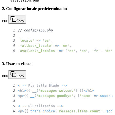
2. Configurar locale predeterminado:
PHP
Copy
// config/app.php
1
2
'locale'
=>
'es'
,
3
'fallback_locale'
=>
'en'
,
4
'available_locales'
=>
[
'es'
,
'en'
,
'fr'
,
'de'
]
5
3. Usar en vistas:
PHP
Copy
<
!
--
 Plantilla Blade 
--
>
1
<
h1
>
{
{
__
(
'messages.welcome'
)
}
}
<
/
h1
>
2
<
p
>
{
{
__
(
'messages.goodbye'
,
[
'name'
=>
$user
->
3
4
<
!
--
 Pluralización 
--
>
5
<
p
>
{
{
trans_choice
(
'messages.items_count'
,
$cou
6