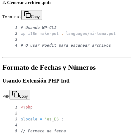
2. Generar archivo .pot:
Terminal
Copy
# Usando WP-CLI
1
wp i18n make-pot 
.
2
3
# O usar Poedit para escanear archivos
4
Formato de Fechas y Números
Usando Extensión PHP Intl
PHP
Copy
<?php
1
2
$locale
=
'es_ES'
;
3
4
// Formato de fecha
5