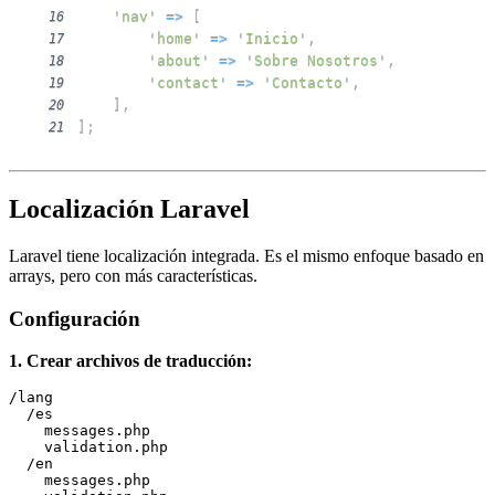
'nav'
=>
[
16
'home'
=>
'Inicio'
,
17
'about'
=>
'Sobre Nosotros'
,
18
'contact'
=>
'Contacto'
,
19
]
,
20
]
;
21
Localización Laravel
Laravel tiene localización integrada. Es el mismo enfoque basado en
arrays, pero con más características.
Configuración
1. Crear archivos de traducción:
/lang

  /es

    messages.php

    validation.php

  /en

    messages.php
