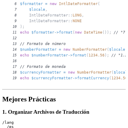
$formatter
=
new
IntlDateFormatter
(
6
$locale
,
7
IntlDateFormatter
::
LONG
,
8
IntlDateFormatter
::
NONE
9
)
;
10
echo
$formatter
->
format
(
new
DateTime
(
)
)
;
// "7 
11
12
// Formato de número
13
$numberFormatter
=
new
NumberFormatter
(
$locale
,
14
echo
$numberFormatter
->
format
(
1234.56
)
;
// "1.2
15
16
// Formato de moneda
17
$currencyFormatter
=
new
NumberFormatter
(
$local
18
echo
$currencyFormatter
->
formatCurrency
(
1234.56
19
Mejores Prácticas
1. Organizar Archivos de Traducción
/lang

  /es
