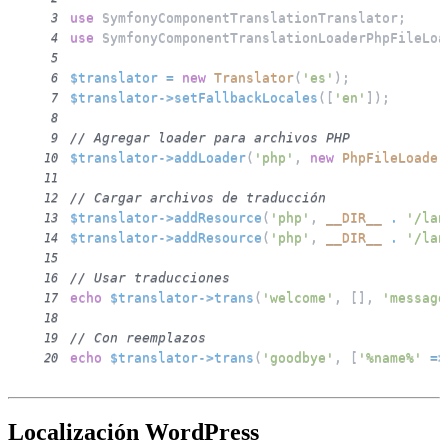
use
SymfonyComponentTranslationTranslator
;
3
use
SymfonyComponentTranslationLoaderPhpFileLoa
4
5
$translator
=
new
Translator
(
'es'
)
;
6
$translator
->
setFallbackLocales
(
[
'en'
]
)
;
7
8
// Agregar loader para archivos PHP
9
$translator
->
addLoader
(
'php'
,
new
PhpFileLoader
10
11
// Cargar archivos de traducción
12
$translator
->
addResource
(
'php'
,
__DIR__
.
'/lan
13
$translator
->
addResource
(
'php'
,
__DIR__
.
'/lan
14
15
// Usar traducciones
16
echo
$translator
->
trans
(
'welcome'
,
[
]
,
'message
17
18
// Con reemplazos
19
echo
$translator
->
trans
(
'goodbye'
,
[
'%name%'
=>
20
Localización WordPress