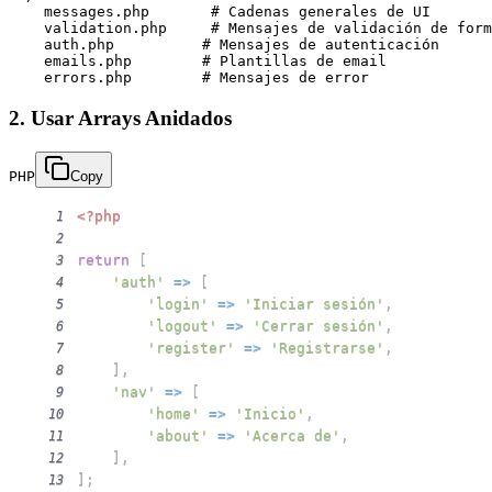
    messages.php       # Cadenas generales de UI

    validation.php     # Mensajes de validación de form
    auth.php          # Mensajes de autenticación

    emails.php        # Plantillas de email

2. Usar Arrays Anidados
PHP
Copy
<?php
1
2
return
[
3
'auth'
=>
[
4
'login'
=>
'Iniciar sesión'
,
5
'logout'
=>
'Cerrar sesión'
,
6
'register'
=>
'Registrarse'
,
7
]
,
8
'nav'
=>
[
9
'home'
=>
'Inicio'
,
10
'about'
=>
'Acerca de'
,
11
]
,
12
]
;
13