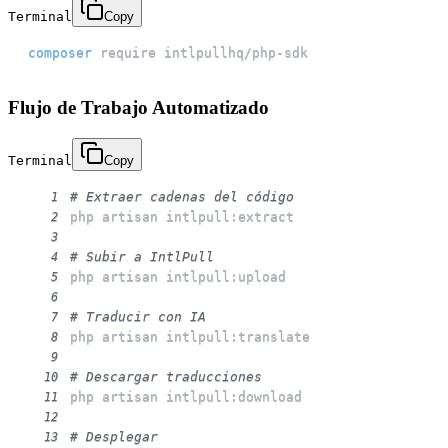
Terminal
Copy
composer
 require intlpullhq/php-sdk
Flujo de Trabajo Automatizado
Terminal
Copy
# Extraer cadenas del código
1
2
3
# Subir a IntlPull
4
5
6
# Traducir con IA
7
8
9
# Descargar traducciones
10
11
12
# Desplegar
13