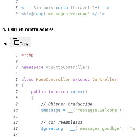
7
<
!
--
 Sintaxis 
corta
(
Laravel 
9
+
)
--
>
8
<
h1
>
@
lang
(
'messages.welcome'
)
<
/
h1
>
9
4. Usar en controladores:
PHP
Copy
<?php
1
2
namespace
AppHttpControllers
;
3
4
class
HomeController
extends
Controller
5
{
6
public
function
index
(
)
7
{
8
// Obtener traducción
9
$message
=
__
(
'messages.welcome'
)
;
10
11
// Con reemplazos
12
$greeting
=
__
(
'messages.goodbye'
,
[
'na
13
14