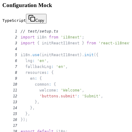
Configuration Mock
TypeScript
Copy
// test/setup.ts
1
import
 i18n 
from
'i18next'
;
2
import
{
 initReactI18next 
}
from
'react-i18next
3
4
i18n
.
use
(
initReactI18next
)
.
init
(
{
5
  lng
:
'en'
,
6
  fallbackLng
:
'en'
,
7
  resources
:
{
8
    en
:
{
9
      common
:
{
10
        welcome
:
'Welcome'
,
11
'buttons.submit'
:
'Submit'
,
12
}
,
13
}
,
14
}
,
15
}
)
;
16
17
export
default
 i18n
;
18