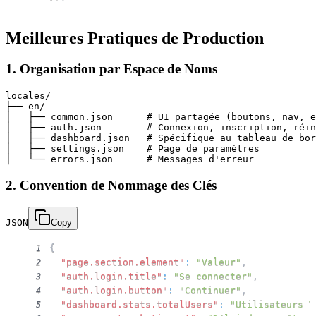
Meilleures Pratiques de Production
1. Organisation par Espace de Noms
locales/

├── en/

│   ├── common.json      # UI partagée (boutons, nav, e
│   ├── auth.json        # Connexion, inscription, réin
│   ├── dashboard.json   # Spécifique au tableau de bor
│   ├── settings.json    # Page de paramètres

2. Convention de Nommage des Clés
JSON
Copy
{
1
"page.section.element"
:
"Valeur"
,
2
"auth.login.title"
:
"Se connecter"
,
3
"auth.login.button"
:
"Continuer"
,
4
"dashboard.stats.totalUsers"
:
"Utilisateurs T
5