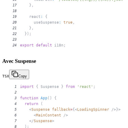
}
,
17
18
    react
:
{
19
      useSuspense
:
true
,
20
}
,
21
}
)
;
22
23
export
default
 i18n
;
24
Avec Suspense
TSX
Copy
import
{
Suspense
}
from
'react'
;
1
2
function
App
(
)
{
3
return
(
4
<
Suspense
fallback
=
{
<
LoadingSpinner
/>
}
>
5
<
MainContent
/>
6
</
Suspense
>
7
)
;
8