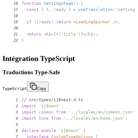
function
SettingsPage
(
)
{
16
const
{
 t
,
 ready 
}
=
useTranslation
(
'settings
17
18
if
(
!
ready
)
return
<
LoadingSpinner
/>
;
19
20
return
<
h1
>
{
t
(
'title'
)
}
</
h1
>
;
21
}
22
Intégration TypeScript
Traductions Type-Safe
TypeScript
Copy
// src/types/i18next.d.ts
1
import
'i18next'
;
2
import
 common 
from
'../locales/en/common.json'
;
3
import
 home 
from
'../locales/en/home.json'
;
4
5
declare
module
'i18next'
{
6
interface
CustomTypeOptions
{
7