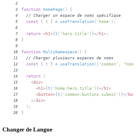
2
function
HomePage
(
)
{
3
// Charger un espace de noms spécifique
4
const
{
 t 
}
=
useTranslation
(
'home'
)
;
5
6
return
<
h1
>
{
t
(
'hero.title'
)
}
</
h1
>
;
7
}
8
9
function
MultiNamespace
(
)
{
10
// Charger plusieurs espaces de noms
11
const
{
 t 
}
=
useTranslation
(
[
'common'
,
'home
12
13
return
(
14
<
div
>
15
<
h1
>
{
t
(
'home:hero.title'
)
}
</
h1
>
16
<
button
>
{
t
(
'common:buttons.submit'
)
}
</
but
17
</
div
>
18
)
;
19
}
20
Changer de Langue