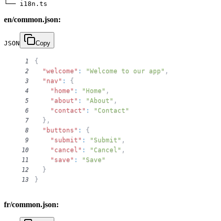
en/common.json:
JSON
Copy
{
1
"welcome"
:
"Welcome to our app"
,
2
"nav"
:
{
3
"home"
:
"Home"
,
4
"about"
:
"About"
,
5
"contact"
:
"Contact"
6
}
,
7
"buttons"
:
{
8
"submit"
:
"Submit"
,
9
"cancel"
:
"Cancel"
,
10
"save"
:
"Save"
11
}
12
}
13
fr/common.json: