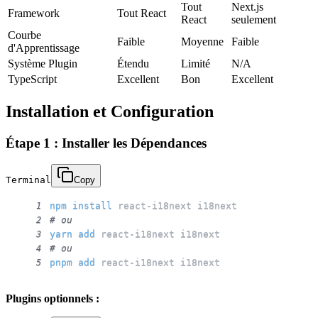
Tout
Next.js
Framework
Tout React
React
seulement
Courbe
Faible
Moyenne
Faible
d'Apprentissage
Système Plugin
Étendu
Limité
N/A
TypeScript
Excellent
Bon
Excellent
Installation et Configuration
Étape 1 : Installer les Dépendances
Terminal
Copy
npm
install
1
# ou
2
yarn
add
3
# ou
4
pnpm
add
 react-i18next i18next
5
Plugins optionnels :