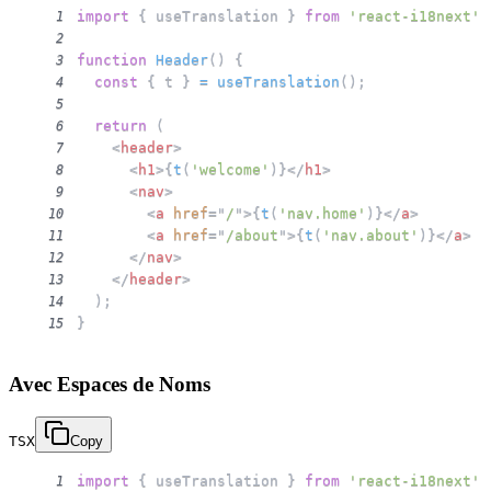
import
{
 useTranslation 
}
from
'react-i18next'
;
1
2
function
Header
(
)
{
3
const
{
 t 
}
=
useTranslation
(
)
;
4
5
return
(
6
<
header
>
7
<
h1
>
{
t
(
'welcome'
)
}
</
h1
>
8
<
nav
>
9
<
a
href
=
"
/
"
>
{
t
(
'nav.home'
)
}
</
a
>
10
<
a
href
=
"
/about
"
>
{
t
(
'nav.about'
)
}
</
a
>
11
</
nav
>
12
</
header
>
13
)
;
14
}
15
Avec Espaces de Noms
TSX
Copy
import
{
 useTranslation 
}
from
'react-i18next'
;
1