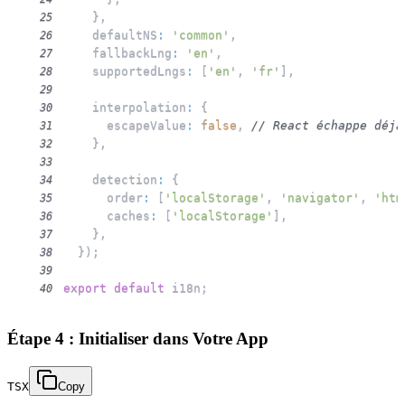
}
,
25
    defaultNS
:
'common'
,
26
    fallbackLng
:
'en'
,
27
    supportedLngs
:
[
'en'
,
'fr'
]
,
28
29
    interpolation
:
{
30
      escapeValue
:
false
,
// React échappe déjà
31
}
,
32
33
    detection
:
{
34
      order
:
[
'localStorage'
,
'navigator'
,
'htm
35
      caches
:
[
'localStorage'
]
,
36
}
,
37
}
)
;
38
39
export
default
 i18n
;
40
Étape 4 : Initialiser dans Votre App
TSX
Copy