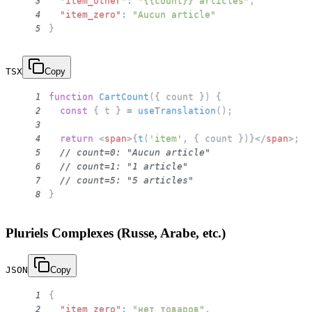
"item_other"
:
"{{count}} articles"
,
3
"item_zero"
:
"Aucun article"
4
}
5
TSX
Copy
function
CartCount
(
{
 count 
}
)
{
1
const
{
 t 
}
=
useTranslation
(
)
;
2
3
return
<
span
>
{
t
(
'item'
,
{
 count 
}
)
}
</
span
>
;
4
// count=0: "Aucun article"
5
// count=1: "1 article"
6
// count=5: "5 articles"
7
}
8
Pluriels Complexes (Russe, Arabe, etc.)
JSON
Copy
{
1
"item_zero"
:
"нет товаров"
,
2