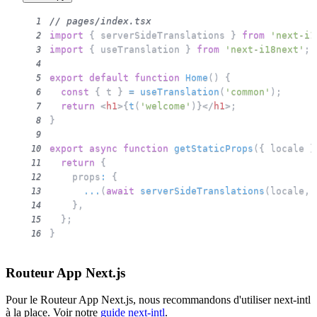
// pages/index.tsx
1
import
{
 serverSideTranslations 
}
from
'next-i1
2
import
{
 useTranslation 
}
from
'next-i18next'
;
3
4
export
default
function
Home
(
)
{
5
const
{
 t 
}
=
useTranslation
(
'common'
)
;
6
return
<
h1
>
{
t
(
'welcome'
)
}
</
h1
>
;
7
}
8
9
export
async
function
getStaticProps
(
{
 locale 
}
10
return
{
11
    props
:
{
12
...
(
await
serverSideTranslations
(
locale
,
13
}
,
14
}
;
15
}
16
Routeur App Next.js
Pour le Routeur App Next.js, nous recommandons d'utiliser next-intl
à la place. Voir notre
guide next-intl
.