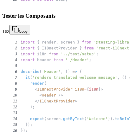
Tester les Composants
TSX
Copy
import
{
 render
,
 screen 
}
from
'@testing-librar
1
import
{
I18nextProvider
}
from
'react-i18next'
2
import
i18n
from
'../test/setup'
;
3
import
Header
from
'./Header'
;
4
5
describe
(
'Header'
,
(
)
=>
{
6
it
(
'renders translated welcome message'
,
(
)
=
7
render
(
8
<
I18nextProvider
i18n
=
{
i18n
}
>
9
<
Header
/>
10
</
I18nextProvider
>
11
)
;
12
13
expect
(
screen
.
getByText
(
'Welcome'
)
)
.
toBeInT
14
}
)
;
15
}
)
;
16