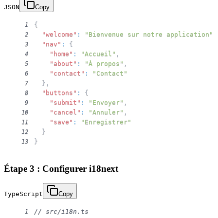
JSON
Copy
{
1
"welcome"
:
"Bienvenue sur notre application"
,
2
"nav"
:
{
3
"home"
:
"Accueil"
,
4
"about"
:
"À propos"
,
5
"contact"
:
"Contact"
6
}
,
7
"buttons"
:
{
8
"submit"
:
"Envoyer"
,
9
"cancel"
:
"Annuler"
,
10
"save"
:
"Enregistrer"
11
}
12
}
13
Étape 3 : Configurer i18next
TypeScript
Copy
// src/i18n.ts
1