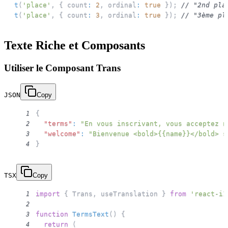
t
(
'place'
,
{
 count
:
2
,
 ordinal
:
true
}
)
;
// "2nd pla
t
(
'place'
,
{
 count
:
3
,
 ordinal
:
true
}
)
;
// "3ème pl
Texte Riche et Composants
Utiliser le Composant Trans
JSON
Copy
{
1
"terms"
:
"En vous inscrivant, vous acceptez n
2
"welcome"
:
"Bienvenue <bold>{{name}}</bold> s
3
}
4
TSX
Copy
import
{
Trans
,
 useTranslation 
}
from
'react-i1
1
2
function
TermsText
(
)
{
3
return
(
4