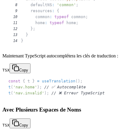
    defaultNS
:
'common'
;
8
    resources
:
{
9
      common
:
typeof
 common
;
10
      home
:
typeof
 home
;
11
}
;
12
}
13
}
14
Maintenant TypeScript autocomplétera les clés de traduction :
TSX
Copy
const
{
 t 
}
=
useTranslation
(
)
;
t
(
'nav.home'
)
;
// ✅ Autocomplète
t
(
'nav.invalid'
)
;
// ❌ Erreur TypeScript
Avec Plusieurs Espaces de Noms
TSX
Copy