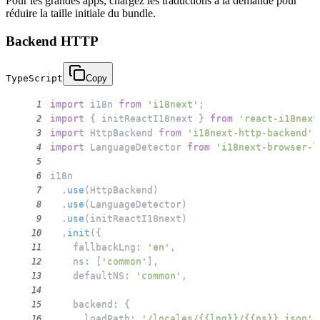
Pour les grandes apps, chargez les traductions à la demande pour
réduire la taille initiale du bundle.
Backend HTTP
TypeScript
Copy
import
 i18n 
from
'i18next'
;
1
import
{
 initReactI18next 
}
from
'react-i18next
2
import
 HttpBackend 
from
'i18next-http-backend'
;
3
import
 LanguageDetector 
from
'i18next-browser-l
4
5
6
.
use
(
HttpBackend
)
7
.
use
(
LanguageDetector
)
8
.
use
(
initReactI18next
)
9
.
init
(
{
10
    fallbackLng
:
'en'
,
11
    ns
:
[
'common'
]
,
12
    defaultNS
:
'common'
,
13
14
    backend
:
{
15
      loadPath
:
'/locales/{{lng}}/{{ns}}.json'
,
16