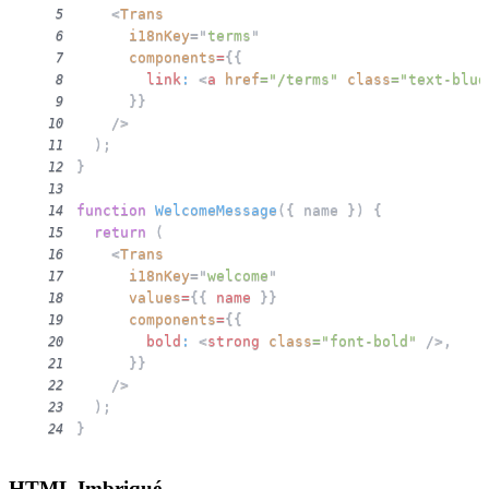
<
Trans
5
i18nKey
=
"
terms
"
6
components
=
{
{
7
        link
:
<
a
href
=
"
/terms
"
class
=
"
text-blue
8
}
}
9
/>
10
)
;
11
}
12
13
function
WelcomeMessage
(
{
 name 
}
)
{
14
return
(
15
<
Trans
16
i18nKey
=
"
welcome
"
17
values
=
{
{
 name 
}
}
18
components
=
{
{
19
        bold
:
<
strong
class
=
"
font-bold
"
/>
,
20
}
}
21
/>
22
)
;
23
}
24
HTML Imbriqué