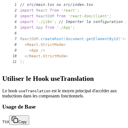
// src/main.tsx ou src/index.tsx
1
import
React
from
'react'
;
2
import
ReactDOM
from
'react-dom/client'
;
3
import
'./i18n'
;
// Importer la configuration i
4
import
App
from
'./App'
;
5
6
ReactDOM
.
createRoot
(
document
.
getElementById
(
'ro
7
<
React.StrictMode
>
8
<
App
/>
9
</
React.StrictMode
>
10
)
;
11
Utiliser le Hook useTranslation
Le hook
est le moyen principal d'accéder aux
useTranslation
traductions dans les composants fonctionnels.
Usage de Base
TSX
Copy