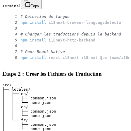
Terminal
Copy
# Détection de langue
1
npm
install
2
3
# Charger les traductions depuis le backend
4
npm
install
5
6
# Pour React Native
7
npm
install
 react-i18next i18next @os-team/i18n
8
Étape 2 : Créer les Fichiers de Traduction
src/

├── locales/

│   ├── en/

│   │   ├── common.json

│   │   └── home.json

│   ├── es/

│   │   ├── common.json

│   │   └── home.json

│   └── fr/

│       ├── common.json

│       └── home.json
