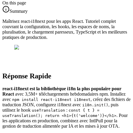
On this page
Summary
Maîtrisez react-i18next pour les apps React. Tutoriel complet
couvrant la configuration, les hooks, les espaces de noms, la
pluralisation, le chargement paresseux, TypeScript et les meilleures
pratiques de production.
Réponse Rapide
react-i18next est la bibliothèque i18n la plus populaire pour
React
avec 3,5M+ téléchargements hebdomadaires npm. Installez
avec
, créez des fichiers de
npm install react-i18next i18next
traduction JSON, configurez i18next avec
, puis
i18n.init()
utilisez le hook
:
useTranslation
const { t } =
. Pour
useTranslation(); return <h1>{t('welcome')}</h1>
les applications en production, combinez avec IntlPull pour la
gestion de traduction alimentée par IA et les mises à jour OTA.