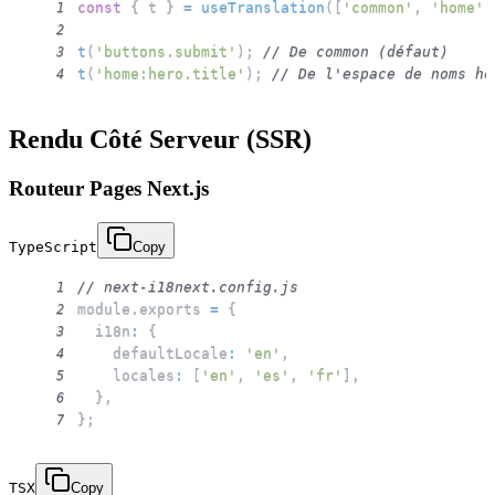
const
{
 t 
}
=
useTranslation
(
[
'common'
,
'home'
]
1
2
t
(
'buttons.submit'
)
;
// De common (défaut)
3
t
(
'home:hero.title'
)
;
// De l'espace de noms ho
4
Rendu Côté Serveur (SSR)
Routeur Pages Next.js
TypeScript
Copy
// next-i18next.config.js
1
module
.
exports 
=
{
2
  i18n
:
{
3
    defaultLocale
:
'en'
,
4
    locales
:
[
'en'
,
'es'
,
'fr'
]
,
5
}
,
6
}
;
7
TSX
Copy