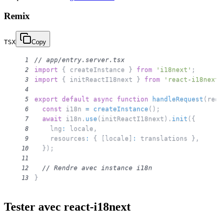
Remix
TSX
Copy
// app/entry.server.tsx
1
import
{
 createInstance 
}
from
'i18next'
;
2
import
{
 initReactI18next 
}
from
'react-i18next
3
4
export
default
async
function
handleRequest
(
req
5
const
 i18n 
=
createInstance
(
)
;
6
await
 i18n
.
use
(
initReactI18next
)
.
init
(
{
7
    lng
:
 locale
,
8
    resources
:
{
[
locale
]
:
 translations 
}
,
9
}
)
;
10
11
// Rendre avec instance i18n
12
}
13
Tester avec react-i18next