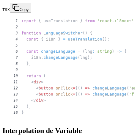
TSX
Copy
import
{
 useTranslation 
}
from
'react-i18next'
;
1
2
function
LanguageSwitcher
(
)
{
3
const
{
 i18n 
}
=
useTranslation
(
)
;
4
5
const
changeLanguage
=
(
lng
:
string
)
=>
{
6
    i18n
.
changeLanguage
(
lng
)
;
7
}
;
8
9
return
(
10
<
div
>
11
<
button
onClick
=
{
(
)
=>
changeLanguage
(
'en
12
<
button
onClick
=
{
(
)
=>
changeLanguage
(
'fr
13
</
div
>
14
)
;
15
}
16
Interpolation de Variable