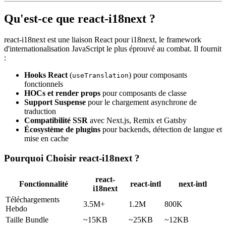
Qu'est-ce que react-i18next ?
react-i18next est une liaison React pour i18next, le framework
d'internationalisation JavaScript le plus éprouvé au combat. Il fournit
:
Hooks React
(
) pour composants
useTranslation
fonctionnels
HOCs et render props
pour composants de classe
Support Suspense
pour le chargement asynchrone de
traduction
Compatibilité SSR
avec Next.js, Remix et Gatsby
Écosystème de plugins
pour backends, détection de langue et
mise en cache
Pourquoi Choisir react-i18next ?
react-
Fonctionnalité
react-intl
next-intl
i18next
Téléchargements
3.5M+
1.2M
800K
Hebdo
Taille Bundle
~15KB
~25KB
~12KB