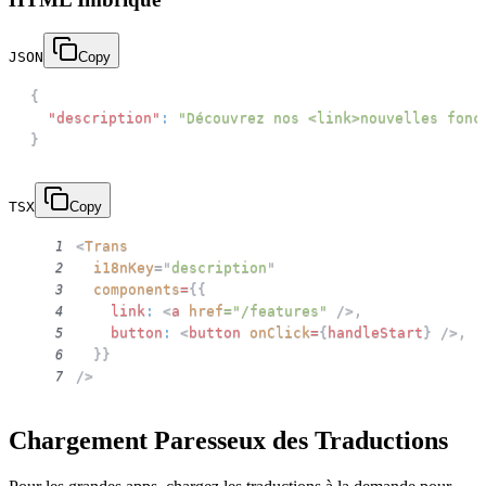
JSON
Copy
{
"description"
:
"Découvrez nos <link>nouvelles fonc
}
TSX
Copy
<
Trans
1
i18nKey
=
"
description
"
2
components
=
{
{
3
    link
:
<
a
href
=
"
/features
"
/>
,
4
    button
:
<
button
onClick
=
{
handleStart
}
/>
,
5
}
}
6
/>
7
Chargement Paresseux des Traductions