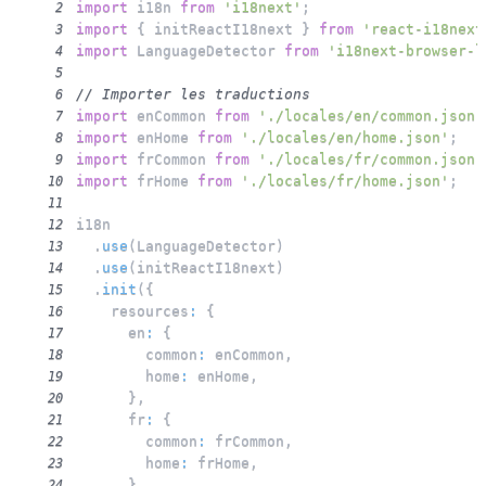
import
 i18n 
from
'i18next'
;
2
import
{
 initReactI18next 
}
from
'react-i18next
3
import
 LanguageDetector 
from
'i18next-browser-l
4
5
// Importer les traductions
6
import
 enCommon 
from
'./locales/en/common.json'
7
import
 enHome 
from
'./locales/en/home.json'
;
8
import
 frCommon 
from
'./locales/fr/common.json'
9
import
 frHome 
from
'./locales/fr/home.json'
;
10
11
12
.
use
(
LanguageDetector
)
13
.
use
(
initReactI18next
)
14
.
init
(
{
15
    resources
:
{
16
      en
:
{
17
        common
:
 enCommon
,
18
        home
:
 enHome
,
19
}
,
20
      fr
:
{
21
        common
:
 frCommon
,
22
        home
:
 frHome
,
23
}
,
24