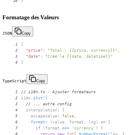
}
10
Formatage des Valeurs
JSON
Copy
{
1
"price"
:
"Total : {{price, currency}}"
,
2
"date"
:
"Créé le {{date, datetime}}"
3
}
4
TypeScript
Copy
// i18n.ts - Ajouter formateurs
1
i18n
.
init
(
{
2
// ... autre config
3
  interpolation
:
{
4
    escapeValue
:
false
,
5
format
:
(
value
,
 format
,
 lng
)
=>
{
6
if
(
format 
===
'currency'
)
{
7
return
new
Intl
.
NumberFormat
(
lng
,
{
8