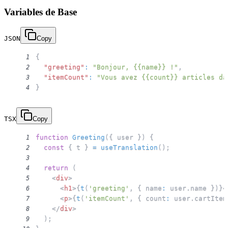
Variables de Base
JSON
Copy
{
1
"greeting"
:
"Bonjour, {{name}} !"
,
2
"itemCount"
:
"Vous avez {{count}} articles da
3
}
4
TSX
Copy
function
Greeting
(
{
 user 
}
)
{
1
const
{
 t 
}
=
useTranslation
(
)
;
2
3
return
(
4
<
div
>
5
<
h1
>
{
t
(
'greeting'
,
{
 name
:
 user
.
name
}
)
}
<
6
<
p
>
{
t
(
'itemCount'
,
{
 count
:
 user
.
cartItem
7
</
div
>
8
)
;
9