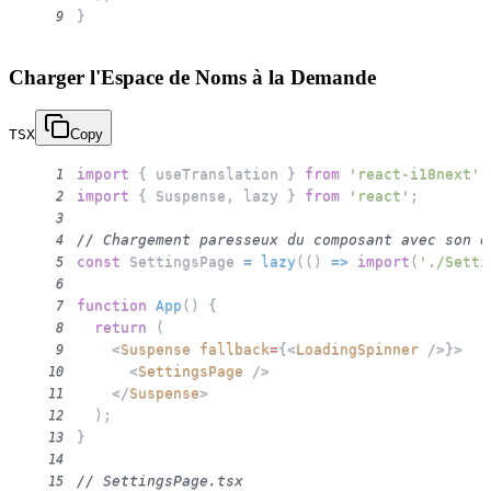
}
9
Charger l'Espace de Noms à la Demande
TSX
Copy
import
{
 useTranslation 
}
from
'react-i18next'
;
1
import
{
Suspense
,
 lazy 
}
from
'react'
;
2
3
// Chargement paresseux du composant avec son e
4
const
SettingsPage
=
lazy
(
(
)
=>
import
(
'./Setti
5
6
function
App
(
)
{
7
return
(
8
<
Suspense
fallback
=
{
<
LoadingSpinner
/>
}
>
9
<
SettingsPage
/>
10
</
Suspense
>
11
)
;
12
}
13
14
// SettingsPage.tsx
15