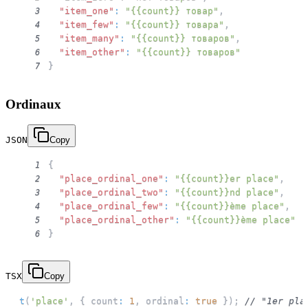
"item_one"
:
"{{count}} товар"
,
3
"item_few"
:
"{{count}} товара"
,
4
"item_many"
:
"{{count}} товаров"
,
5
"item_other"
:
"{{count}} товаров"
6
}
7
Ordinaux
JSON
Copy
{
1
"place_ordinal_one"
:
"{{count}}er place"
,
2
"place_ordinal_two"
:
"{{count}}nd place"
,
3
"place_ordinal_few"
:
"{{count}}ème place"
,
4
"place_ordinal_other"
:
"{{count}}ème place"
5
}
6
TSX
Copy
t
(
'place'
,
{
 count
:
1
,
 ordinal
:
true
}
)
;
// "1er pla