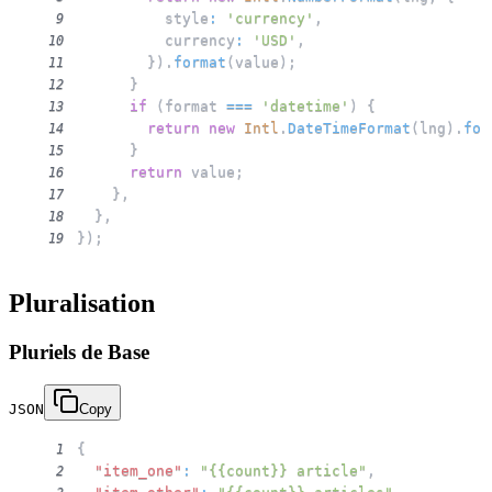
          style
:
'currency'
,
9
          currency
:
'USD'
,
10
}
)
.
format
(
value
)
;
11
}
12
if
(
format 
===
'datetime'
)
{
13
return
new
Intl
.
DateTimeFormat
(
lng
)
.
for
14
}
15
return
 value
;
16
}
,
17
}
,
18
}
)
;
19
Pluralisation
Pluriels de Base
JSON
Copy
{
1
"item_one"
:
"{{count}} article"
,
2