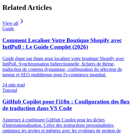
Related Articles
View all
Guide
Comment Localiser Votre Boutique Shopify avec
IntlPull : Le Guide Complet (2026)
Guide étape par étape pour localiser votre boutique Shopify avec
IntlPull. Synchronisation bidirectionnelle, fichiers de thème,
traduction de contenu dynamique, configuration du sélecteur de
langue et SEO multilingue pour l'e-commerce mondial.
24
min read
Tutorial
GitHub Copilot pour l'i18n : Configuration des flux
de traduction dans VS Code
Apprenez à configurer GitHub Copilot pour les tâches
d'internationalisation. Créez des instructions personnalisées,
optimisez les invites et intégrez avec les systèmes de gestion de