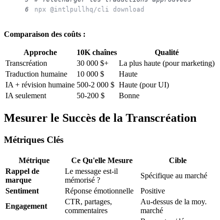
npx @intlpullhq/cli download
6
Comparaison des coûts :
Approche
10K chaînes
Qualité
Transcréation
30 000 $+
La plus haute (pour marketing)
Traduction humaine
10 000 $
Haute
IA + révision humaine
500-2 000 $
Haute (pour UI)
IA seulement
50-200 $
Bonne
Mesurer le Succès de la Transcréation
Métriques Clés
Métrique
Ce Qu'elle Mesure
Cible
Rappel de
Le message est-il
Spécifique au marché
marque
mémorisé ?
Sentiment
Réponse émotionnelle
Positive
CTR, partages,
Au-dessus de la moy.
Engagement
commentaires
marché