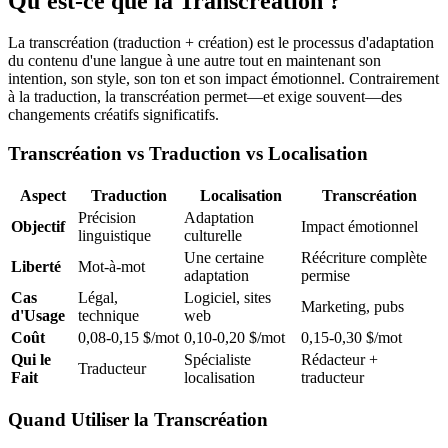
Qu'est-ce que la Transcréation ?
La transcréation (traduction + création) est le processus d'adaptation
du contenu d'une langue à une autre tout en maintenant son
intention, son style, son ton et son impact émotionnel. Contrairement
à la traduction, la transcréation permet—et exige souvent—des
changements créatifs significatifs.
Transcréation vs Traduction vs Localisation
Aspect
Traduction
Localisation
Transcréation
Précision
Adaptation
Objectif
Impact émotionnel
linguistique
culturelle
Une certaine
Réécriture complète
Liberté
Mot-à-mot
adaptation
permise
Cas
Légal,
Logiciel, sites
Marketing, pubs
d'Usage
technique
web
Coût
0,08-0,15 $/mot
0,10-0,20 $/mot
0,15-0,30 $/mot
Qui le
Spécialiste
Rédacteur +
Traducteur
Fait
localisation
traducteur
Quand Utiliser la Transcréation