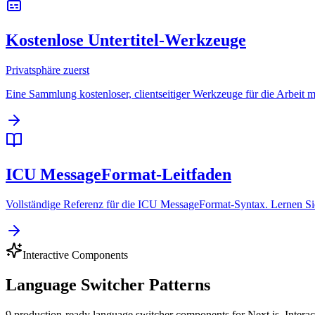
Kostenlose Untertitel-Werkzeuge
Privatsphäre zuerst
Eine Sammlung kostenloser, clientseitiger Werkzeuge für die Arbeit mit
ICU MessageFormat-Leitfaden
Vollständige Referenz für die ICU MessageFormat-Syntax. Lernen Sie 
Interactive Components
Language Switcher Patterns
9 production-ready language switcher components for Next.js. Intera