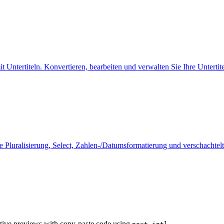
 Untertiteln. Konvertieren, bearbeiten und verwalten Sie Ihre Untertite
Pluralisierung, Select, Zahlen-/Datumsformatierung und verschachtelt
ctive previews with copy-paste code using
.