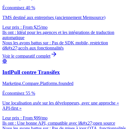
Économisez 40 %
TMS destiné aux entreprises (anciennement Memsource)
Leur prix : From $25/mo
Ils ont :
Idéal pour les agences et les intégrations de traduction
automatique
Nous les avons battus sur :
Pas de SDK mobile, restriction
d&#x27;accès aux fonctionnalités
Voir le comparatif complet
🔴
IntlPull contre
Transifex
Marketing.Compare.Platforms.founded
Économisez 55 %
Une localisation axée sur les développeurs, avec une approche «
API-first »
Leur prix : From $99/mo
Ils ont :
Une bonne API, compatible avec l&#x27;open source
Nous les avons battus sur :
Pas de mises à jour OTA, fonctionnalités