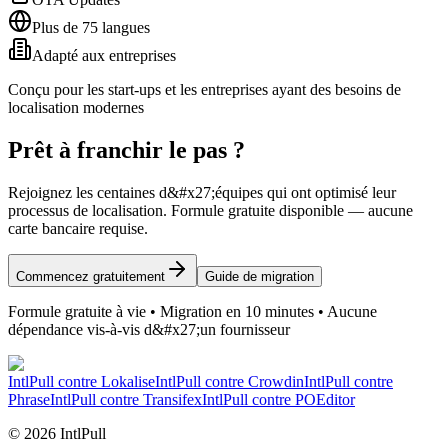
Plus de 75 langues
Adapté aux entreprises
Conçu pour les start-ups et les entreprises ayant des besoins de
localisation modernes
Prêt à franchir le pas ?
Rejoignez les centaines d&#x27;équipes qui ont optimisé leur
processus de localisation. Formule gratuite disponible — aucune
carte bancaire requise.
Commencez gratuitement
Guide de migration
Formule gratuite à vie • Migration en 10 minutes • Aucune
dépendance vis-à-vis d&#x27;un fournisseur
IntlPull contre
Lokalise
IntlPull contre
Crowdin
IntlPull contre
Phrase
IntlPull contre
Transifex
IntlPull contre
POEditor
©
2026
IntlPull