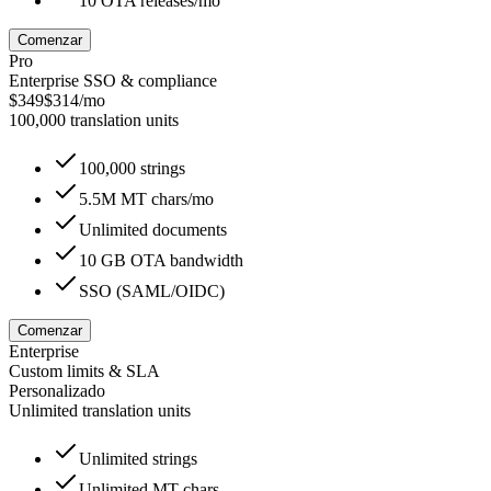
10 OTA releases/mo
Comenzar
Pro
Enterprise SSO & compliance
$349
$314
/mo
100,000 translation units
100,000 strings
5.5M MT chars/mo
Unlimited documents
10 GB OTA bandwidth
SSO (SAML/OIDC)
Comenzar
Enterprise
Custom limits & SLA
Personalizado
Unlimited translation units
Unlimited strings
Unlimited MT chars