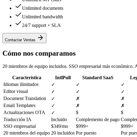
Unlimited documents
Unlimited bandwidth
24/7 support + SLA
Contactar Ventas
Cómo nos comparamos
20 miembros de equipo incluidos. SSO empresarial más económico. As
Característica
IntlPull
Standard SaaS
Leg
Idiomas ilimitados
✓
✓
✓
Editor visual
✓
✓
✓
Document Translation
✓
✗
✗
Email Templates
✓
✗
✗
Actualizaciones OTA
$
$
✓
Traducción IA
Incluido
Complemento de pago
Complem
SSO empresarial
$349/mo
$999+
$999+
20 miembros del equipo
20 incluidos
Por puesto
Por pue