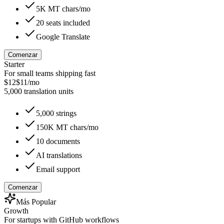
5K MT chars/mo
20 seats included
Google Translate
Comenzar
Starter
For small teams shipping fast
$12
$11
/mo
5,000 translation units
5,000 strings
150K MT chars/mo
10 documents
AI translations
Email support
Comenzar
Más Popular
Growth
For startups with GitHub workflows