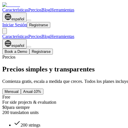
Características
Precios
Blog
Herramientas
español
Iniciar Sesión
Registrarse
Características
Precios
Blog
Herramientas
español
Book a Demo
Registrarse
Precios
Precios simples y transparentes
Comienza gratis, escala a medida que creces. Todos los planes incluye
Mensual
Anual
-10%
Free
For side projects & evaluation
$0
para siempre
200 translation units
200 strings